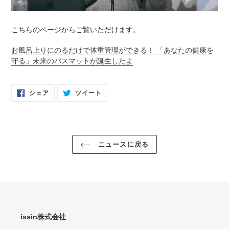
こちらのページからご覧いただけます。
お風呂上りにのるだけで体重管理ができる！ 「あなたの健康を
守る」未来のバスマットが誕生したよ
FACEBOOK
TWITTER
シェア
ツイート
で
に
シ
投
ェ
稿
ア
す
す
る
る
ニュースに戻る
issin株式会社