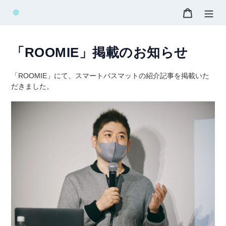
コ
カート
ン
テ
ン
ツ
「ROOMIE」掲載のお知らせ
に
ス
「ROOMIE」にて、スマートバスマットの紹介記事を掲載いた
キ
だきました。
ッ
プ
す
る