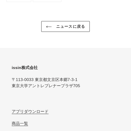
シ
投
ェ
稿
ア
す
す
る
る
ニュースに戻る
issin株式会社
〒113-0033 東京都文京区本郷7-3-1
東京大学アントレプレナープラザ705
アプリダウンロード
商品一覧