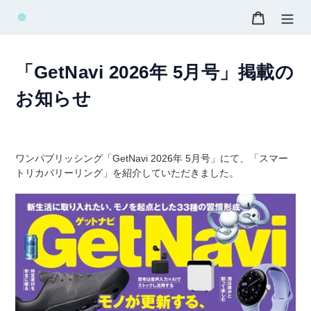
コ
カート
ン
テ
ン
ツ
「GetNavi 2026年 5月号」掲載の
に
お知らせ
ス
キ
ッ
プ
ワンパブリッシング「GetNavi 2026年 5月号」にて、「スマー
す
トリカバリーリング」を紹介していただきました。
る