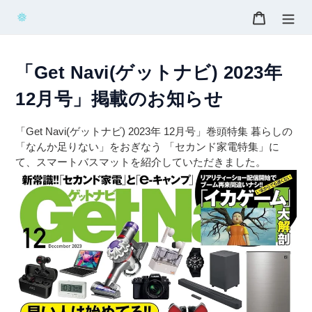
コ
カート
ン
テ
ン
ツ
「Get Navi(ゲットナビ) 2023年
に
12月号」掲載のお知らせ
ス
キ
ッ
「Get Navi(ゲットナビ) 2023年 12月号」巻頭特集 暮らしの
プ
「なんか足りない」をおぎなう 「セカンド家電特集」に
す
て、スマートバスマットを紹介していただきました。
る