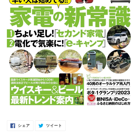
FACEBOOK
TWITTER
シェア
ツイート
で
に
シ
投
ェ
稿
ア
す