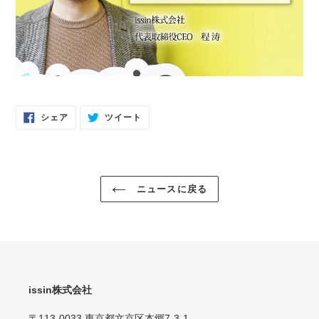
FACEBOOK
TWITTER
シェア
ツイート
で
に
シ
投
ェ
稿
ア
す
す
る
る
ニュースに戻る
issin株式会社
〒113-0033 東京都文京区本郷7-3-1