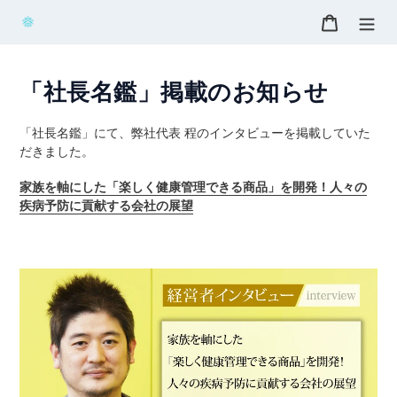
コ
カート
ン
テ
ン
ツ
「社長名鑑」掲載のお知らせ
に
ス
「社長名鑑」にて、弊社代表 程のインタビューを掲載していた
キ
だきました。
ッ
プ
家族を軸にした「楽しく健康管理できる商品」を開発！人々の
す
疾病予防に貢献する会社の展望
る