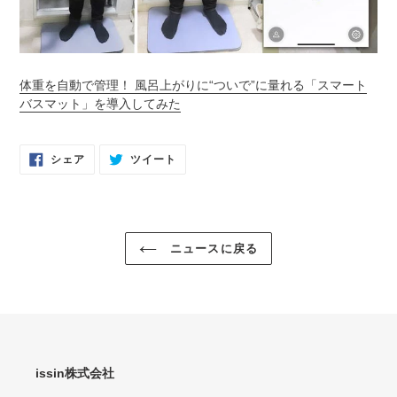
体重を自動で管理！ 風呂上がりに“ついで”に量れる「スマート
バスマット」を導入してみた
FACEBOOK
TWITTER
シェア
ツイート
で
に
シ
投
ェ
稿
ア
す
す
る
る
ニュースに戻る
issin株式会社