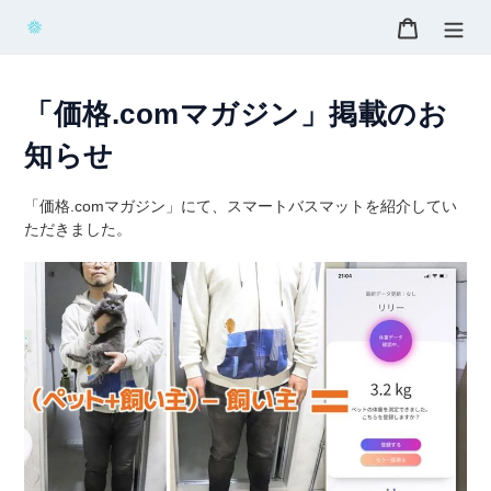
コ
カート
ン
テ
ン
ツ
「価格.comマガジン」掲載のお
に
知らせ
ス
キ
ッ
「価格.comマガジン」にて、スマートバスマットを紹介してい
プ
ただきました。
す
る