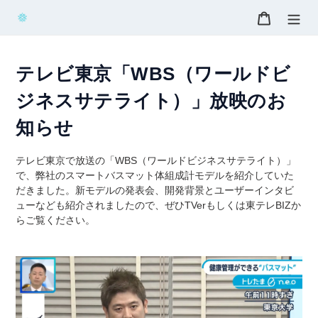
コ
カート
ン
テ
ン
ツ
テレビ東京「WBS（ワールドビ
に
ジネスサテライト）」放映のお
ス
キ
知らせ
ッ
プ
テレビ東京で放送の「WBS（ワールドビジネスサテライト）」
す
で、弊社のスマートバスマット体組成計モデルを紹介していた
る
だきました。新モデルの発表会、開発背景とユーザーインタビ
ューなども紹介されましたので、ぜひTVerもしくは東テレBIZか
らご覧ください。