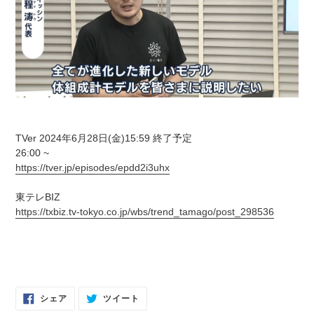
TVer 2024年6月28日(金)15:59 終了予定
26:00 ~
https://tver.jp/episodes/epdd2i3uhx
東テレBIZ
https://txbiz.tv-tokyo.co.jp/wbs/trend_tamago/post_298536
FACEBOOK
TWITTER
シェア
ツイート
で
に
シ
投