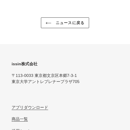
ェ
稿
ア
す
す
る
る
ニュースに戻る
issin株式会社
〒113-0033 東京都文京区本郷7-3-1
東京大学アントレプレナープラザ705
アプリダウンロード
商品一覧