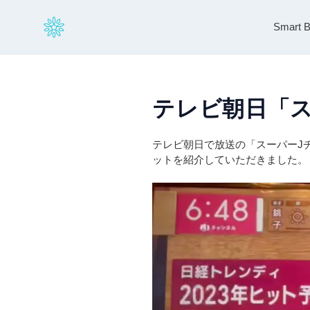
コ
ン
Smart B
テ
ン
ツ
に
ス
テレビ朝日「
キ
ッ
プ
テレビ朝日で放送の「スーパーJ
す
ットを紹介していただきました。
る