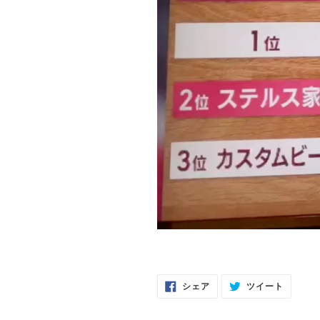
FACEBOOK
TWITTE
シェア
ツイート
で
に
シ
投
ェ
稿
ア
す