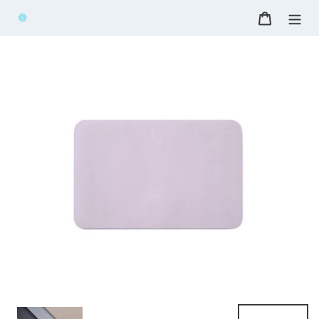
コ
カート
ン
テ
ン
ツ
に
ス
キ
ッ
プ
す
る