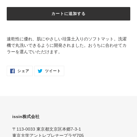
カートに追加する
カ
ー
速乾性に優れ、
肌にやさしい珪藻土入りのソフトマット。洗濯
ト
機で丸洗いできるように開発されました。おうちに合わせてカ
に
ラーを選んでいただけます。
商
品
を
FACEBOOK
TWITTER
シェア
ツイート
で
に
追
シ
投
加
ェ
稿
ア
す
す
す
る
る
る
issin株式会社
〒113-0033 東京都文京区本郷7-3-1
東京大学アントレプレナープラザ705