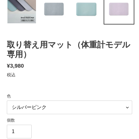
取り替え用マット（体重計モデル
専用）
通
¥3,980
常
税込
価
格
色
個数