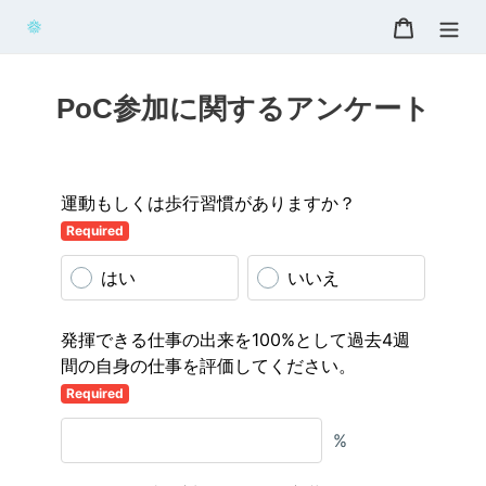
コ
カート
ン
テ
ン
PoC参加に関するアンケート
ツ
に
ス
キ
ッ
プ
す
る