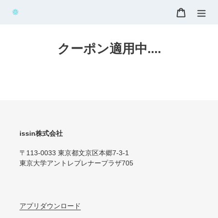
コ
カート
ン
テ
ン
クーポン適用中....
ツ
に
ス
キ
ッ
プ
す
る
issin株式会社
〒113-0033 東京都文京区本郷7-3-1
東京大学アントレプレナープラザ705
アプリダウンロード